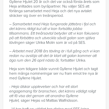
Gyllene Hjulet 20 år och det var också första årets som
Heja anlitades som byråpartner. Nu väljer SES att
förlänga samarbetet med Heja och det nya avtalet
sträcker sig över en treårsperiod.
– Samarbetet med Heja fungerade jättebra i fjol och
det känns riktigt kul att vi kan fortsätta jobba
tillsammans. Ett treårsavtal betyder att vi kan fokusera
på att förbättra och utveckla såväl galan som själva
tävlingen
säger Ulrika Molin som är vd på SES.
– Arbetet med 2018 års tävling är i full gång och vi kan
redan nu avslöja att det är klart att galan kommer att
äga rum den 26 april nästa år,
fortsätter Ulrika.
Heja som tidigare både vunnit Gyllene Hjulet och tagit
hem många nomineringar ser nu fram emot tre nya år
med Gyllene Hjulet.
- Heja älskar upplevelser och har ett stort
engagemang för branschen, det känns väldigt roligt
att få visa det genom att anordna Gyllene
Hjulet,
säger Hejas vd Mattias Walfridsson.