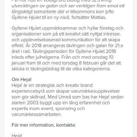
- Vi har haft en väldigt bra dialog med SES kring
utvecklingen av galan och ser verkligen fram emot ett
långsiktigt samarbete där vi tillsammans kan lyfta
Gyllene Hjulet till en ny nivå,
fortsätter Mattias.
Gyllene Hjulet uppmärksammar och hyllar företag och
organisationer som på ett kreativt sätt nyttjat intresse-
och upplevelsebaserad kommunikation för att skapa
effekt. År 2018 arrangeras tävlingen och galan för 21:a
året i rad. Tävlingsperioden för Gyllene Hjulet 2018
inleds efter julhelgerna. Från och med onsdag 10
januari fram till och med torsdag 8 februari går det att
skicka in tävlingsbidrag till de olika kategorierna.
Om Heja!
Heja! är en strategisk och kreativ brand
experiencebyrå som skapar varumärkesupplevelser
som gör skillnad. Med Umeå som bas har Heja! sedan
starten 2003 byggt upp en lång erfarenhet och
expertis inom event, sponsring och
varumärkessamarbeten.
För mer information, kontakta:
Heja!