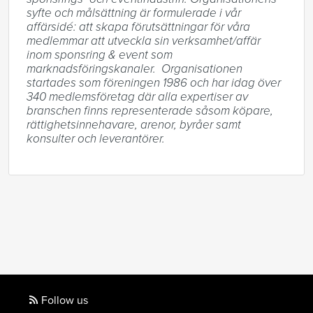
syfte och målsättning är formulerade i vår 
affärsidé: att skapa förutsättningar för våra 
medlemmar att utveckla sin verksamhet/affär 
inom sponsring & event som 
marknadsföringskanaler.  Organisationen 
startades som föreningen 1986 och har idag över 
340 medlemsföretag där alla expertiser av 
branschen finns representerade såsom köpare, 
rättighetsinnehavare, arenor, byråer samt 
konsulter och leverantörer.
Follow us