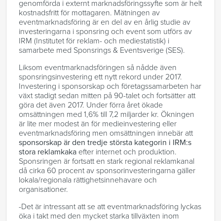
genomförda i externt marknadsföringssyfte som är helt
kostnadsfritt för mottagaren. Mätningen av
eventmarknadsföring är en del av en årlig studie av
investeringarna i sponsring och event som utförs av
IRM (Institutet för reklam- och mediestatistik) i
samarbete med Sponsrings & Eventsverige (SES).
Liksom eventmarknadsföringen så nådde även
sponsringsinvestering ett nytt rekord under 2017.
Investering i sponsorskap och företagssamarbeten har
växt stadigt sedan mitten på 90-talet och fortsätter att
göra det även 2017. Under förra året ökade
omsättningen med 1,6% till 7,2 miljarder kr. Ökningen
är lite mer modest än för medieinvestering eller
eventmarknadsföring men omsättningen innebär att
sponsorskap är
den tredje största kategorin i IRM:s
stora reklamkaka
efter internet och produktion.
Sponsringen är fortsatt en stark regional reklamkanal
då cirka 60 procent av sponsorinvesteringarna gäller
lokala/regionala rättighetsinnehavare och
organisationer.
-Det är intressant att se att eventmarknadsföring lyckas
öka i takt med den mycket starka tillväxten inom