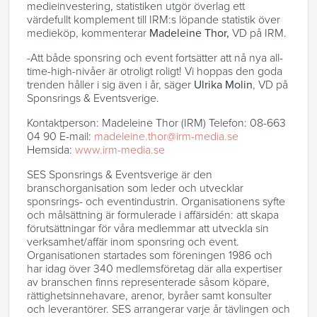
medieinvestering, statistiken utgör överlag ett
värdefullt komplement till IRM:s löpande statistik över
medieköp, kommenterar
Madeleine Thor,
VD på IRM.
-Att både sponsring och event fortsätter att nå nya all-
time-high-nivåer är otroligt roligt! Vi hoppas den goda
trenden håller i sig även i år, säger
Ulrika Molin
, VD på
Sponsrings & Eventsverige.
Kontaktperson: Madeleine Thor (IRM) Telefon: 08-663
04 90 E-mail:
madeleine.thor@irm-media.se
Hemsida:
www.irm-media.se
SES Sponsrings & Eventsverige är den
branschorganisation som leder och utvecklar
sponsrings- och eventindustrin. Organisationens syfte
och målsättning är formulerade i affärsidén: att skapa
förutsättningar för våra medlemmar att utveckla sin
verksamhet/affär inom sponsring och event.
Organisationen startades som föreningen 1986 och
har idag över 340 medlemsföretag där alla expertiser
av branschen finns representerade såsom köpare,
rättighetsinnehavare, arenor, byråer samt konsulter
och leverantörer. SES arrangerar varje år tävlingen och